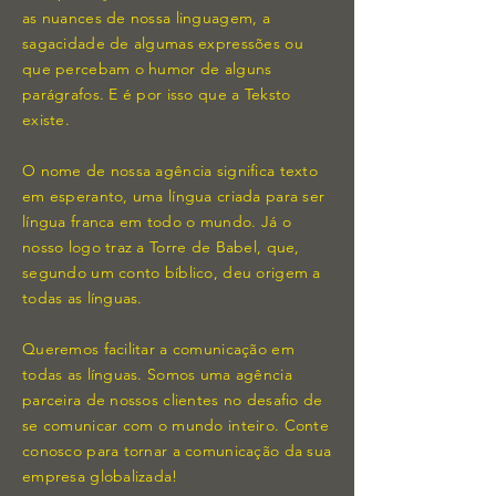
as nuances de nossa linguagem, a
sagacidade de algumas expressões ou
que percebam o humor de alguns
parágrafos. E é por isso que a Teksto
existe.
O nome de nossa agência significa texto
em esperanto, uma língua criada para ser
língua franca em todo o mundo. Já o
nosso logo traz a Torre de Babel, que,
segundo um conto bíblico, deu origem a
todas as línguas.
Queremos facilitar a comunicação em
todas as línguas. Somos uma agência
parceira de nossos clientes no desafio de
se comunicar com o mundo inteiro. Conte
conosco para tornar a comunicação da sua
empresa globalizada!