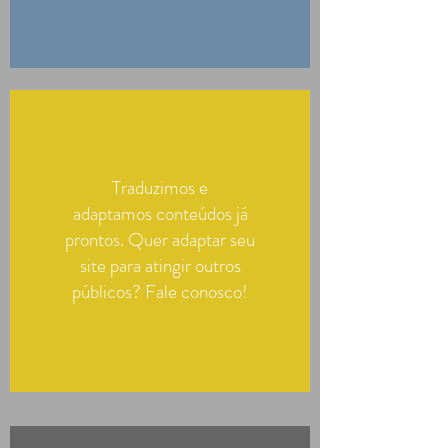
Traduzimos e
adaptamos conteúdos já
prontos. Quer adaptar seu
site para atingir outros
públicos? Fale conosco!