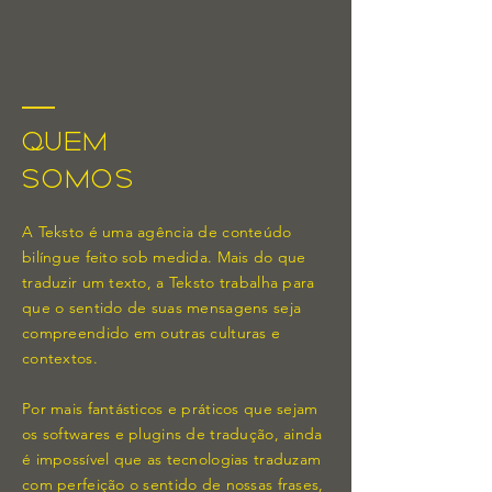
Quem
somos
A Teksto é uma agência de conteúdo
bilíngue feito sob medida. Mais do que
traduzir um texto, a Teksto trabalha para
que o sentido de suas mensagens seja
compreendido em outras culturas e
contextos.
Por mais fantásticos e práticos que sejam
os softwares e plugins de tradução, ainda
é impossível que as tecnologias traduzam
com perfeição o sentido de nossas frases,